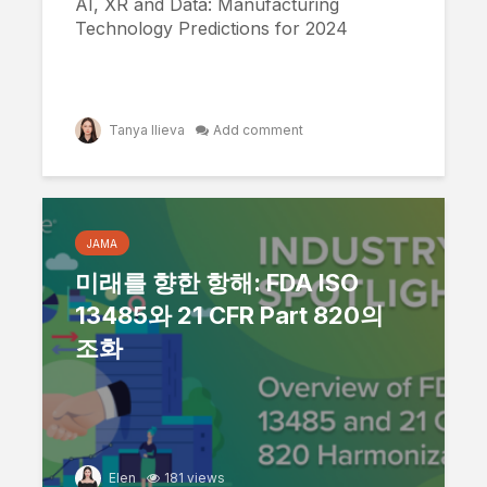
AI, XR and Data: Manufacturing
Technology Predictions for 2024
Tanya Ilieva
Add comment
JAMA
미래를 향한 항해: FDA ISO
13485와 21 CFR Part 820의
조화
Elen
181 views